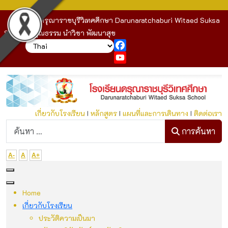
โรงเรียนดรุณาราชบุรีวิเทศศึกษา Darunaratchaburi Witaed Suksa
School : คุณธรรม นำวิชา พัฒนาสุข
Facebook
YouTube
เกี่ยวกับโรงเรียน
I
หลักสูตร
I
แผนที่และการเดินทาง
I
ติดต่อเรา
ก
การค้นหา
A-
A
A+
Home
เกี่ยวกับโรงเรียน
ประวัติความเป็นมา