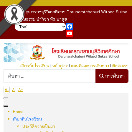
โรงเรียนดรุณาราชบุรีวิเทศศึกษา Darunaratchaburi Witaed Suksa
School : คุณธรรม นำวิชา พัฒนาสุข
Facebook
YouTube
เกี่ยวกับโรงเรียน
I
หลักสูตร
I
แผนที่และการเดินทาง
I
ติดต่อเรา
ก
การค้นหา
A-
A
A+
Home
เกี่ยวกับโรงเรียน
ประวัติความเป็นมา