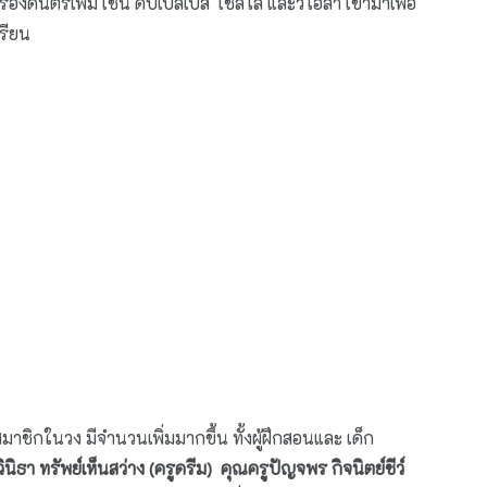
่องดนตรีเพิ่ม เช่น ดับเบิ้ลเบส เชลโล่ และวิโอล่า เข้ามาเพื่อ
รียน
กในวง มีจำนวนเพิ่มมากขึ้น ทั้งผู้ฝึกสอนและ เด็ก
นิธา ทรัพย์เห็นสว่าง (ครูดรีม) คุณครูปัญจพร กิจนิตย์ชีว์