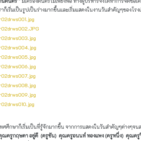
้านดนตรี
" มีเครื่องดนตรีไม่เพียงพอ ทางผู้บริหารจึงได้ทำการจัดซื้อเครื
ก็เริ่มเป็นรูปเป็นร่างมากขึ้นและเริ่มแสดงในงานวันสำคัญๆของโรงเ
ก็เริ่มเป็นที่รู้จักมากขึ้น จากการแสดงในวันสำคัญๆต่างๆจนสมาชิ
คุณครูกฤษดา อยู่ดี (ครูซัน) คุณครูอนนท์ ทองแพง (ครูหนึ่ง) คุณครูวิ