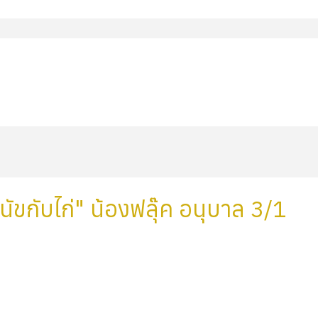
นัขกับไก่" น้องฟลุ๊ค อนุบาล 3/1