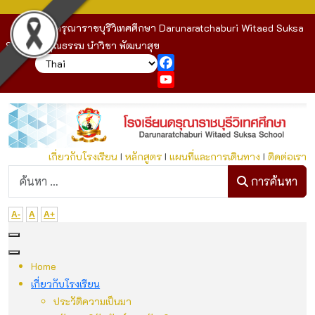
โรงเรียนดรุณาราชบุรีวิเทศศึกษา Darunaratchaburi Witaed Suksa
School : คุณธรรม นำวิชา พัฒนาสุข
Facebook
YouTube
เกี่ยวกับโรงเรียน
I
หลักสูตร
I
แผนที่และการเดินทาง
I
ติดต่อเรา
ก
การค้นหา
A-
A
A+
Home
เกี่ยวกับโรงเรียน
ประวัติความเป็นมา