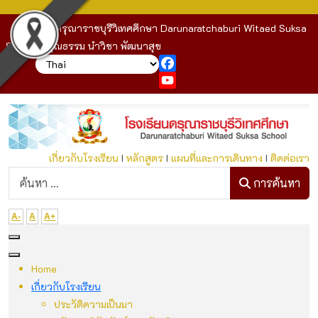
โรงเรียนดรุณาราชบุรีวิเทศศึกษา Darunaratchaburi Witaed Suksa
School : คุณธรรม นำวิชา พัฒนาสุข
Facebook
YouTube
เกี่ยวกับโรงเรียน
I
หลักสูตร
I
แผนที่และการเดินทาง
I
ติดต่อเรา
ก
การค้นหา
A-
A
A+
Home
เกี่ยวกับโรงเรียน
ประวัติความเป็นมา