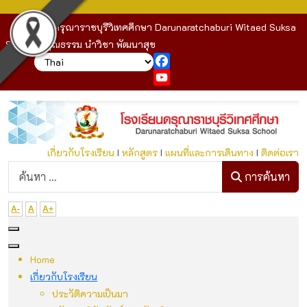
โรงเรียนดรุณาราชบุรีวิเทศศึกษา Darunaratchaburi Witaed Suksa
School : คุณธรรม นำวิชา พัฒนาสุข
Facebook
YouTube
เกี่ยวกับโรงเรียน
I
หลักสูตร
I
แผนที่และการเดินทาง
I
ติดต่อเรา
ก
การค้นหา
A-
A
A+
Home
เกี่ยวกับโรงเรียน
ประวัติความเป็นมา