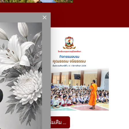
×
อ่านเพิ่มเติม …