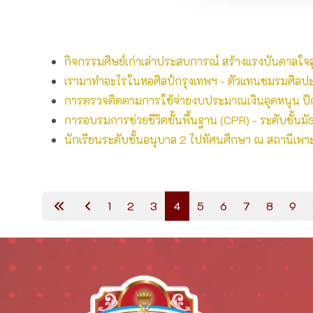
กิจกรรมศิษย์เก่าเล่าประสบการณ์ สร้างแรงบันดาลใจ
เรามาทำอะไรในหอศิลป์กรุงเทพฯ - ตัวแทนชมรมศิลปะ
การตรวจติดตามการใช้จ่ายงบประมาณเงินอุดหนุน ป
การอบรมการช่วยชีวิตขั้นพื้นฐาน (CPR) - ระดับชั้นมั
นักเรียนระดับชั้นอนุบาล 2 ไปทัศนศึกษา ณ สถานีเพาะเล
1
2
3
4
5
6
7
8
9