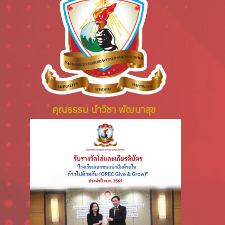
คุณธรรม นำวิชา พัฒนาสุข