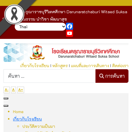
โรงเรียนดรุณาราชบุรีวิเทศศึกษา Darunaratchaburi Witaed Suksa
School : คุณธรรม นำวิชา พัฒนาสุข
Facebook
YouTube
เกี่ยวกับโรงเรียน
I
หลักสูตร
I
แผนที่และการเดินทาง
I
ติดต่อเรา
ก
การค้นหา
A-
A
A+
Home
เกี่ยวกับโรงเรียน
ประวัติความเป็นมา