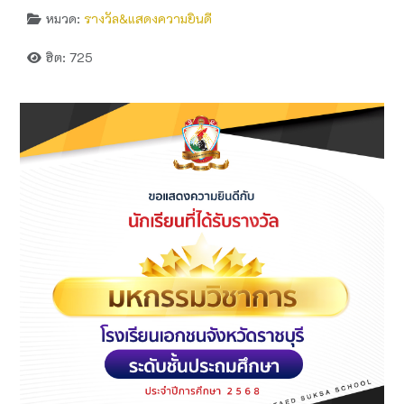
หมวด:
รางวัล&แสดงความยินดี
ฮิต: 725