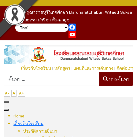
โรงเรียนดรุณาราชบุรีวิเทศศึกษา Darunaratchaburi Witaed Suksa
School : คุณธรรม นำวิชา พัฒนาสุข
Facebook
YouTube
เกี่ยวกับโรงเรียน
I
หลักสูตร
I
แผนที่และการเดินทาง
I
ติดต่อเรา
ก
การค้นหา
A-
A
A+
Home
เกี่ยวกับโรงเรียน
ประวัติความเป็นมา