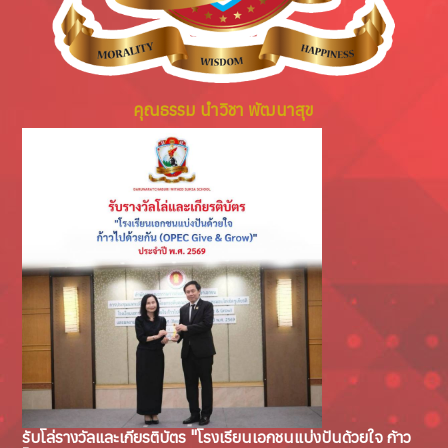
คุณธรรม นำวิชา พัฒนาสุข
รับโล่รางวัลและเกียรติบัตร "โรงเรียนเอกชนแบ่งปันด้วยใจ ก้าว