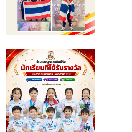
รางวัลเหรียญทอง และเหรียญทองแดง นักกีฬายิงปืนสั้นอัดลม
แข่งขันมาตรฐาน ระยะ 10 เมตร รุ่นเยาวชนอายุไม่เกิน 18 ปี