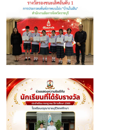
รางวัลรองชนะเลิศอันดับ 1 การประกวดเพ้นท์ภาพบนโอ่งใน
หัวข้อ "บ้านในฝัน"