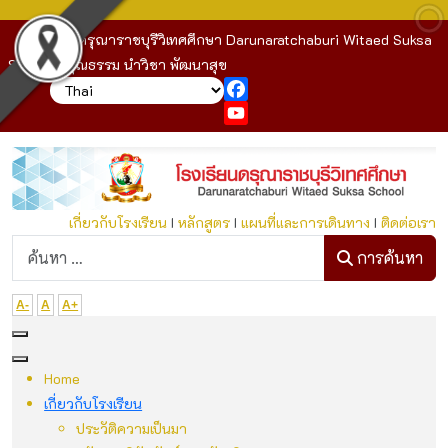
โรงเรียนดรุณาราชบุรีวิเทศศึกษา Darunaratchaburi Witaed Suksa
School : คุณธรรม นำวิชา พัฒนาสุข
Facebook
YouTube
เกี่ยวกับโรงเรียน
I
หลักสูตร
I
แผนที่และการเดินทาง
I
ติดต่อเรา
ก
การค้นหา
A-
A
A+
Home
เกี่ยวกับโรงเรียน
ประวัติความเป็นมา