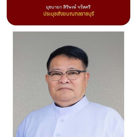
มุขนายก สิริพงษ์ จรัสศรี
ประมุขสังฆมณฑลราชบุรี