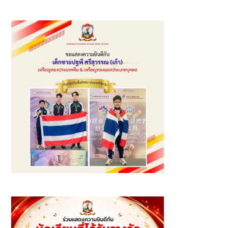
โรงเรียนเอกชนที่ “แบ่งปันด้วยใจ ก้าวไปด้วยกัน (OPEC GIVE
& GROW) ประจำปี พ.ศ. 2569”
รางวัลเหรียญทอง และเหรียญทองแดง นักกีฬายิงปืนสั้นอัดลม
แข่งขันมาตรฐาน ระยะ 10 เมตร รุ่นเยาวชนอายุไม่เกิน 18 ปี