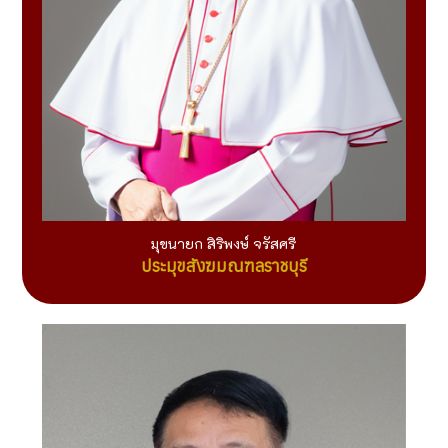
มุขนายก สิริพงษ์ จรัสศรี
ประมุขสังฆมณฑลราชบุรี