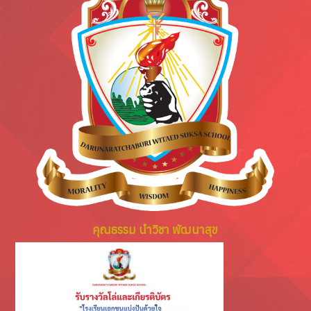
คุณธรรม นำวิชา พัฒนาสุข