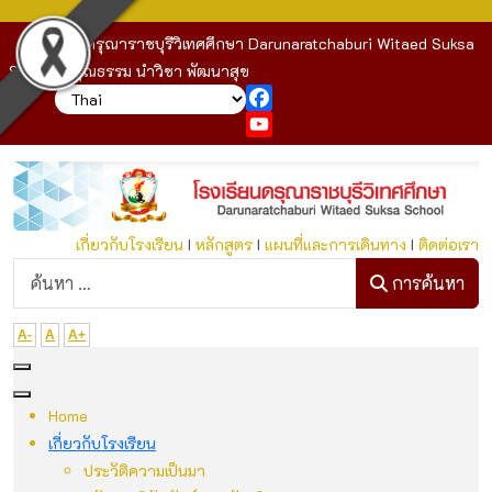
โรงเรียนดรุณาราชบุรีวิเทศศึกษา Darunaratchaburi Witaed Suksa
School : คุณธรรม นำวิชา พัฒนาสุข
Facebook
YouTube
เกี่ยวกับโรงเรียน
I
หลักสูตร
I
แผนที่และการเดินทาง
I
ติดต่อเรา
ก
การค้นหา
A-
A
A+
Home
เกี่ยวกับโรงเรียน
ประวัติความเป็นมา