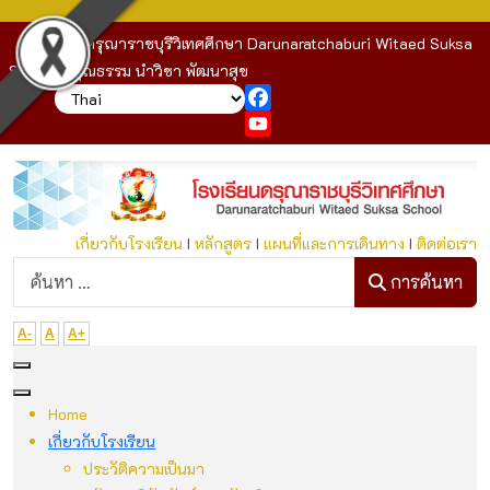
โรงเรียนดรุณาราชบุรีวิเทศศึกษา Darunaratchaburi Witaed Suksa
School : คุณธรรม นำวิชา พัฒนาสุข
Facebook
YouTube
เกี่ยวกับโรงเรียน
I
หลักสูตร
I
แผนที่และการเดินทาง
I
ติดต่อเรา
ก
การค้นหา
A-
A
A+
Home
เกี่ยวกับโรงเรียน
ประวัติความเป็นมา