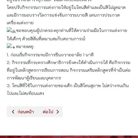
โดยปรับกิจกรรม​การแต่งกายให้อยู่ในโทนสีดำและเป็นสีไม่ฉูดฉาด​
และมีการมอบรางวัลการแข่งขัน​การระบายสี แทนการประกวด
เครื่องแต่งกาย
ขอ​ขอบคุณ​ผู้ปกครอง​ทุกท่านที่ให้ความร่วมมือในการแต่งกาย
ให้เด็กๆ ด้วยสีสันที่เหมาะสมกับสถานการณ์​
หมายเหตุ​:
1. ก่อนเริ่มกิจกรรม​จะมีการยืนถวายอาลัย 1 นาที
2. กิจกรรม​ที่กระทรวง​ศึกษาธิการ​ยังคงให้ดำเนินการ​ได้ คือกิจกรรม​
ที่อยู่ในหลักสูตร​การเรียน​การ​สอน​ กิจกรรม​เสริมหลักสูตร​ที่จำเป็นต่อ
การพัฒนา​ผู้เรียน​และบุคลากร
3. โทนสีที่ใช้ในการแต่ง​กายของเด็ก เป็นสีโทนสุภาพ ไม่สว่างจนเกิน
ไปและไม่สะท้อน​แสง
เนื้อหาก่อนหน้า: Happy Halloween everyone
เนื้อหาถัดไป: G.1-3 Halloween Coloring Contest
ก่อนหน้า
ต่อไป