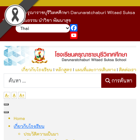
โรงเรียนดรุณาราชบุรีวิเทศศึกษา Darunaratchaburi Witaed Suksa
School : คุณธรรม นำวิชา พัฒนาสุข
Facebook
YouTube
เกี่ยวกับโรงเรียน
I
หลักสูตร
I
แผนที่และการเดินทาง
I
ติดต่อเรา
ก
การค้นหา
A-
A
A+
Home
เกี่ยวกับโรงเรียน
ประวัติความเป็นมา