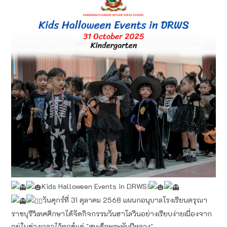
Kids Halloween​ Events in DRWS!
วันศุก​ร์ที่ 31 ตุลาคม​ 2568​ แผนกอนุบาล​โรงเรียน​ดรุ​ณา​
ราชบุรี​วิเทศ​ศึกษา​ได้​จัดกิจกรรม​วันฮาโลวีนอย่างเรียบง่ายเนื่องจาก
อยู่ในช่วงเวลาไว้ทุกข์แด่ "สมเด็จ​พระ​พันปี​หลวง"