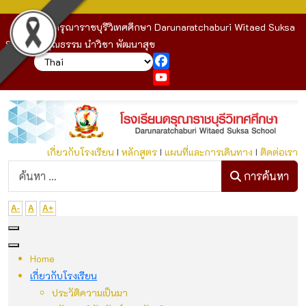
โรงเรียนดรุณาราชบุรีวิเทศศึกษา Darunaratchaburi Witaed Suksa
School : คุณธรรม นำวิชา พัฒนาสุข
Facebook
YouTube
เกี่ยวกับโรงเรียน
I
หลักสูตร
I
แผนที่และการเดินทาง
I
ติดต่อเรา
ก
การค้นหา
A-
A
A+
Home
เกี่ยวกับโรงเรียน
ประวัติความเป็นมา