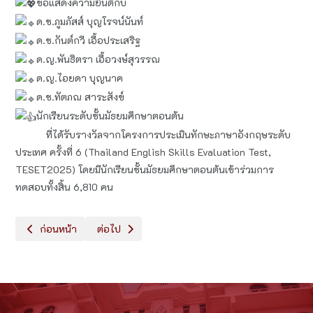
ขอแสดงความยินดีกับ
ด.ช.ภูมภัสส์ บุญโรจน์นันท์
ด.ช.กันต์กวี เอื้อประเสริฐ
ด.ญ.พันธิตรา เอื้อวงษ์สุวรรณ
ด.ญ.ไอยดา บุญนาค
ด.ช.ทัตภณ สาระสังข์
นักเรียนระดับชั้นมัธยมศึกษาตอนต้น
ที่ได้รับรางวัลจากโครงการประเมินทักษะภาษาอังกฤษระดับ
ประเทศ ครั้งที่ 6 (Thailand English Skills Evaluation Test,
TESET2025) โดยมีนักเรียนชั้นมัธยมศึกษาตอนต้นเข้าร่วมการ
ทดสอบทั้งสิ้น 6,810 คน
เนื้อหาก่อนหน้า: นักเรียนระดับชั้นประถมศึกษาปีที่ 4 ที่ได้รับรางวั
เนื้อหาถัดไป: รางวัลเหรียญทองจากโครงการประเมินท
ก่อนหน้า
ต่อไป