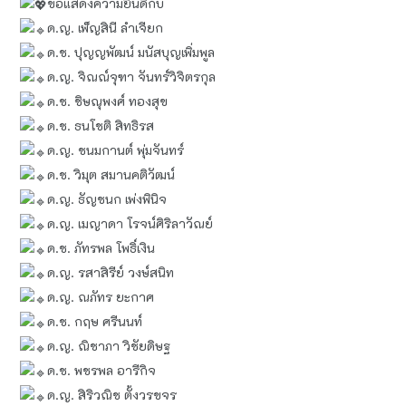
ขอแสดงความยินดีกับ
ด.ญ. เพ็ญสินี ลำเจียก
ด.ช. ปุญญพัฒน์ มนัสบุญเพิ่มพูล
ด.ญ. จิณณ์จุฑา จันทร์วิจิตรกุล
ด.ช. ชิษณุพงศ์ ทองสุข
ด.ช. ธนโชติ สิทธิรส
ด.ญ. ชนมกานต์ พุ่มจันทร์
ด.ช. วิมุต สมานคติวัฒน์
ด.ญ. ธัญชนก เพ่งพินิจ
ด.ญ. เมญาดา โรจน์ศิริลาวัณย์
ด.ช. ภัทรพล โพธิ์เงิน
ด.ญ. รสาสิรีย์ วงษ์สนิท
ด.ญ. ณภัทร ยะกาศ
ด.ช. กฤษ ศรีนนท์
ด.ญ. ณิชาภา วิชัยดิษฐ
ด.ช. พชรพล อารีกิจ
ด.ญ. สิริวณิช ตั้งวรขจร