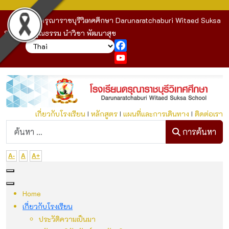
โรงเรียนดรุณาราชบุรีวิเทศศึกษา Darunaratchaburi Witaed Suksa
School : คุณธรรม นำวิชา พัฒนาสุข
Facebook
YouTube
เกี่ยวกับโรงเรียน
I
หลักสูตร
I
แผนที่และการเดินทาง
I
ติดต่อเรา
ก
การค้นหา
A-
A
A+
Home
เกี่ยวกับโรงเรียน
ประวัติความเป็นมา