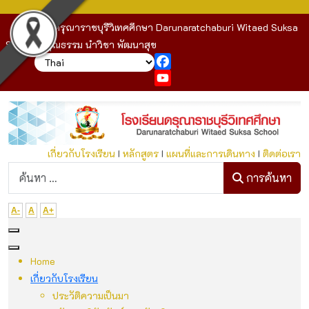
โรงเรียนดรุณาราชบุรีวิเทศศึกษา Darunaratchaburi Witaed Suksa
School : คุณธรรม นำวิชา พัฒนาสุข
Facebook
YouTube
เกี่ยวกับโรงเรียน
I
หลักสูตร
I
แผนที่และการเดินทาง
I
ติดต่อเรา
ก
การค้นหา
A-
A
A+
Home
เกี่ยวกับโรงเรียน
ประวัติความเป็นมา