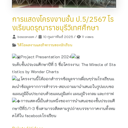
การแสดงโครงงานชั้น ป.5/2567 โร
งเรียนดรุณาราชบุรีวิเทศศึกษา
bosconoom
/
10 กุมภาพันธ์ 2025
/
11 views
วิดีโอผลงานและกิจกรรมของนักเรียน
Project Presentation​ 2024
ระดับชั้นประถมศึกษาปีที่ 5 ชื่อโครงงาน: The Miracle of Sta
tistics by Wonder Charts
โครงงานนี้ได้ออกสำรวจข้อมูลจากเพื่อนๆร่วมโรงเรียนแ
ละนำข้อมูลจากการสำรวจ-สอบถามมานำเสนอในรูปแบบขอ
งแผนภูมิอันประกอบด้วยแผนภูมิแท่ง แผนภูมิวงกลม และกราฟ​
การแสดง​นี้เป็นส่วนหนึ่ง​ของการนำเสนอของชั้นประถม​ศึ
กษา​ปี​ที่​5/1-3 ซึ่งสามารถติดตามรูปถ่ายบรรยากาศ​งานทั้งหม
ดได้ใน facebook​โรงเรียน