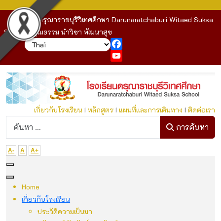
โรงเรียนดรุณาราชบุรีวิเทศศึกษา Darunaratchaburi Witaed Suksa
School : คุณธรรม นำวิชา พัฒนาสุข
Facebook
YouTube
เกี่ยวกับโรงเรียน
I
หลักสูตร
I
แผนที่และการเดินทาง
I
ติดต่อเรา
ก
การค้นหา
A-
A
A+
Home
เกี่ยวกับโรงเรียน
ประวัติความเป็นมา